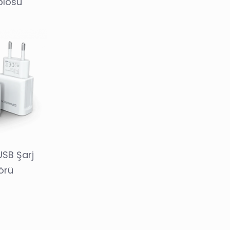
blosu
USB Şarj
örü