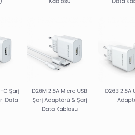
)
Kablosu
Data Ka
-C Şarj
D26M 2.6A Micro USB
D26B 2.6A 
rj Data
Şarj Adaptörü & Şarj
Adapt
u
Data Kablosu