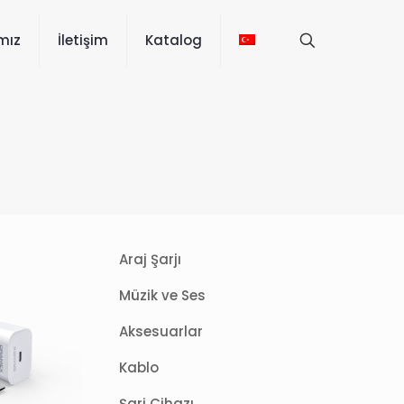
ımız
İletişim
Katalog
Araj Şarjı
Müzik ve Ses
Aksesuarlar
Kablo
Şarj Cihazı