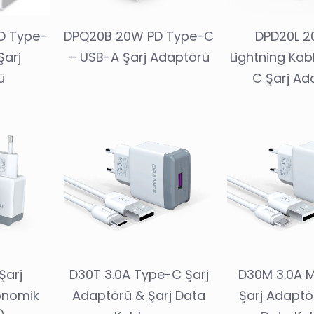
D Type-
DPQ20B 20W PD Type-C
DPD20L 2
Şarj
– USB-A Şarj Adaptörü
Lightning Kab
ü
C Şarj Ad
Şarj
D30T 3.0A Type-C Şarj
D30M 3.0A M
onomik
Adaptörü & Şarj Data
Şarj Adaptö