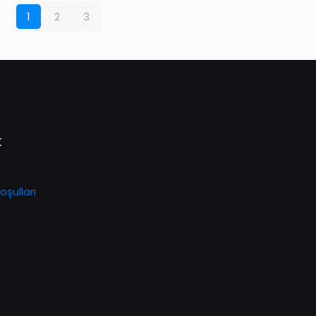
1
2
3
k
oşulları