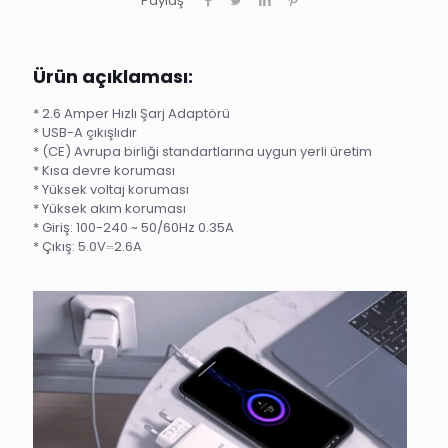
Paylaş
Ürün açıklaması:
* 2.6 Amper Hızlı Şarj Adaptörü
* USB-A çıkışlıdır
* (CE) Avrupa birliği standartlarına uygun yerli üretim
* Kısa devre koruması
* Yüksek voltaj koruması
* Yüksek akım koruması
* Giriş: 100-240 ~ 50/60Hz 0.35A
* Çıkış: 5.0V⎓2.6A