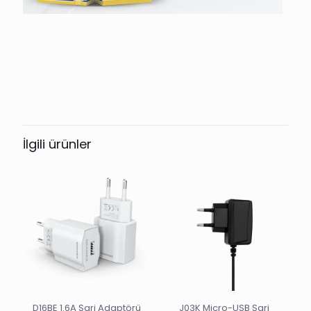
İlgili ürünler
D16BE 1.6A Şarj Adaptörü
J03K Micro-USB Şarj