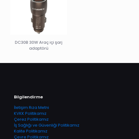
DC30B 30W Araç içi şarj
adaptörü
Bilgilendirme
İletişim Rıza Metni
KVKK Politikamız
Çerez Politikamız
İş Sağlığı ve Güvenliği Politikamız
Kalite Politikamız
Çevre Politikamız