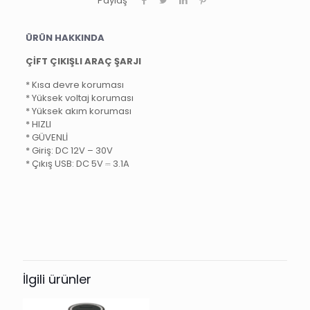
Paylaş
ÜRÜN HAKKINDA
ÇİFT ÇIKIŞLI ARAÇ ŞARJI
* Kısa devre koruması
* Yüksek voltaj koruması
* Yüksek akım koruması
* HIZLI
* GÜVENLİ
* Giriş: DC 12V – 30V
* Çıkış USB: DC 5V ⎓ 3.1A
İlgili ürünler